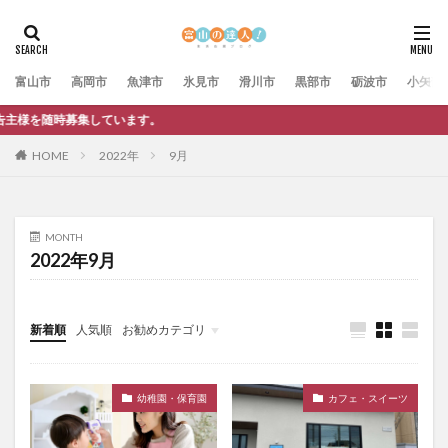
富山市
高岡市
魚津市
氷見市
滑川市
黒部市
砺波市
小矢部
す。
HOME
2022年
9月
MONTH
2022年9月
新着順
人気順
お勧めカテゴリ
未分類
幼稚園・保育園
カフェ・スイーツ