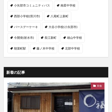
小矢部市コミュニティバス
南星中学校
西部小学校(滑川市)
八尾町上新町
バースデーケーキ
大谷小学校(小矢部市)
今開発(射水市)
長江新町
雄山中学校
朝菜町駅
藤ノ木中学校
北部中学校
新着の記事
和食