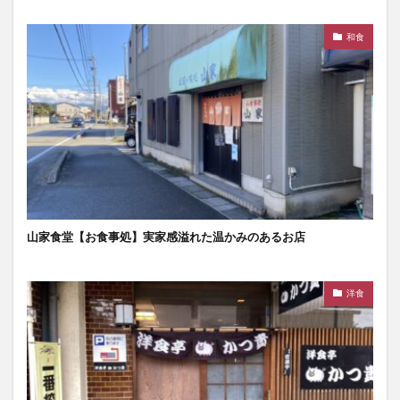
和食
山家食堂【お食事処】実家感溢れた温かみのあるお店
洋食