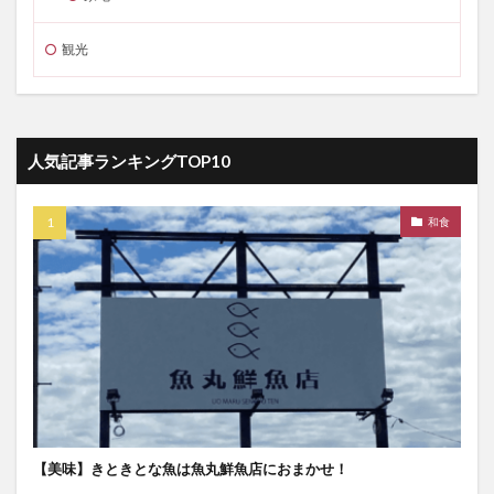
観光
人気記事ランキングTOP10
和食
【美味】きときとな魚は魚丸鮮魚店におまかせ！