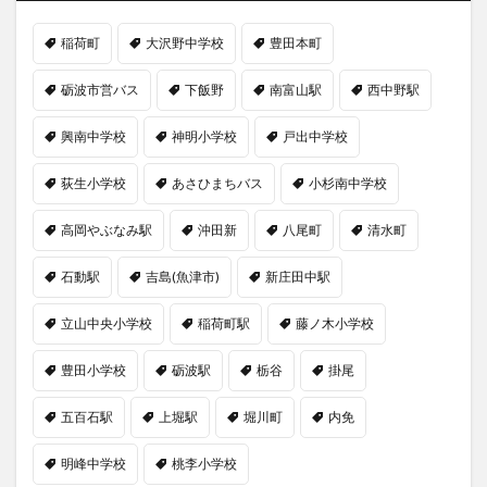
稲荷町
大沢野中学校
豊田本町
砺波市営バス
下飯野
南富山駅
西中野駅
興南中学校
神明小学校
戸出中学校
荻生小学校
あさひまちバス
小杉南中学校
高岡やぶなみ駅
沖田新
八尾町
清水町
石動駅
吉島(魚津市)
新庄田中駅
立山中央小学校
稲荷町駅
藤ノ木小学校
豊田小学校
砺波駅
栃谷
掛尾
五百石駅
上堀駅
堀川町
内免
明峰中学校
桃李小学校