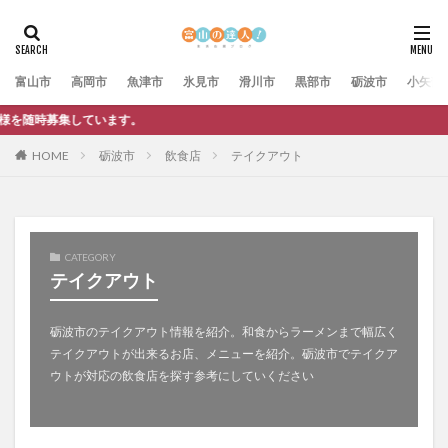
富山市
高岡市
魚津市
氷見市
滑川市
黒部市
砺波市
小矢部
。
HOME
砺波市
飲食店
テイクアウト
CATEGORY
テイクアウト
砺波市のテイクアウト情報を紹介。和食からラーメンまで幅広く
テイクアウトが出来るお店、メニューを紹介。砺波市でテイクア
ウトが対応の飲食店を探す参考にしていください