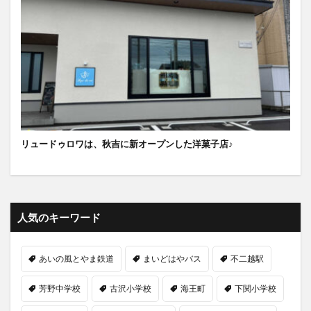
リュードゥロワは、秋吉に新オープンした洋菓子店♪
人気のキーワード
あいの風とやま鉄道
まいどはやバス
不二越駅
芳野中学校
古沢小学校
海王町
下関小学校