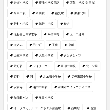
岩瀬小学校
萩浦小学校前駅
西部中学校(魚津市)
米島口駅
滑川駅
福光駅
黒瀬北町
野村小学校
福野中学校
秋吉
龍谷富山高校前駅
牛島本町
太田口通り
煮込み
田中町
子供
泉町
山室中学校
大島小学校
きときとバス
荒町駅
テイクアウト
岩瀬中学校
北二ツ屋
姫野
岡
北加積小学校
福光東部小学校
安養寺
越中中川駅
滑川市コミュニティバス
加能越バス
奥田小学校
オークスカナルパークホテル富山駅
西町駅
食堂