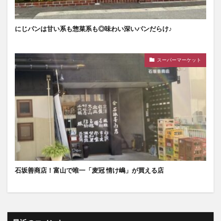
にじパンは甘い系も惣菜系も◎味わい深いパンだらけ♪
スーパーマーケット
石坂善商店！富山で唯一「麦冠 情け嶋」が買える店