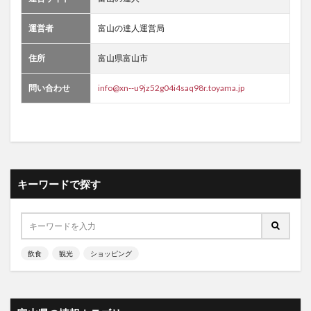
運営者
富山の達人運営局
住所
富山県富山市
問い合わせ
info@xn--u9jz52g04i4saq98r.toyama.jp
キーワードで探す
飲食
観光
ショッピング