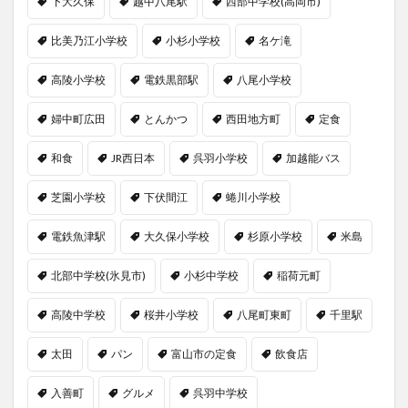
下大久保
越中八尾駅
西部中学校(高岡市)
比美乃江小学校
小杉小学校
名ケ滝
高陵小学校
電鉄黒部駅
八尾小学校
婦中町広田
とんかつ
西田地方町
定食
和食
JR西日本
呉羽小学校
加越能バス
芝園小学校
下伏間江
蜷川小学校
電鉄魚津駅
大久保小学校
杉原小学校
米島
北部中学校(氷見市)
小杉中学校
稲荷元町
高陵中学校
桜井小学校
八尾町東町
千里駅
太田
パン
富山市の定食
飲食店
入善町
グルメ
呉羽中学校