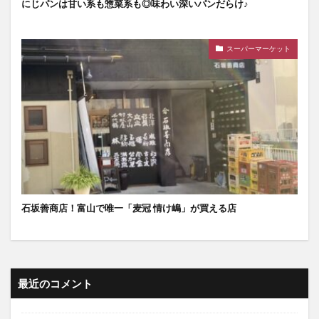
にじパンは甘い系も惣菜系も◎味わい深いパンだらけ♪
スーパーマーケット
石坂善商店！富山で唯一「麦冠 情け嶋」が買える店
最近のコメント