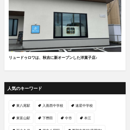
リュードゥロワは、秋吉に新オープンした洋菓子店♪
人気のキーワード
東八尾駅
入善西中学校
速星中学校
東富山駅
下轡田
中市
本江