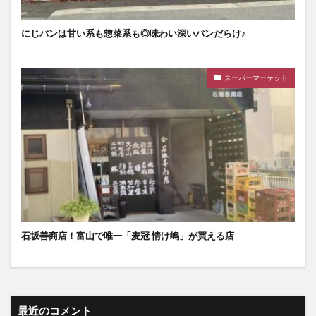
にじパンは甘い系も惣菜系も◎味わい深いパンだらけ♪
スーパーマーケット
石坂善商店！富山で唯一「麦冠 情け嶋」が買える店
最近のコメント