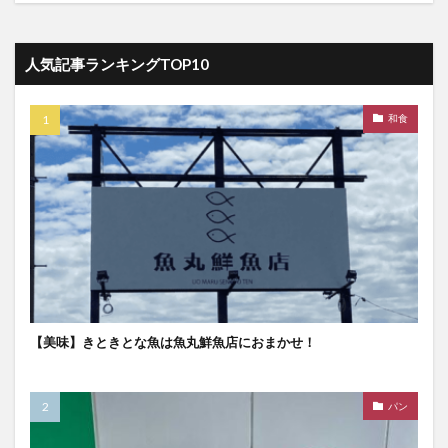
人気記事ランキングTOP10
和食
【美味】きときとな魚は魚丸鮮魚店におまかせ！
パン