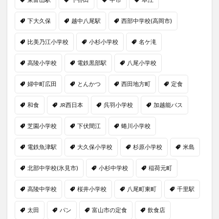
下大久保
越中八尾駅
西部中学校(高岡市)
比美乃江小学校
小杉小学校
名ケ滝
高陵小学校
電鉄黒部駅
八尾小学校
婦中町広田
とんかつ
西田地方町
定食
和食
JR西日本
呉羽小学校
加越能バス
芝園小学校
下伏間江
蜷川小学校
電鉄魚津駅
大久保小学校
杉原小学校
米島
北部中学校(氷見市)
小杉中学校
稲荷元町
高陵中学校
桜井小学校
八尾町東町
千里駅
太田
パン
富山市の定食
飲食店