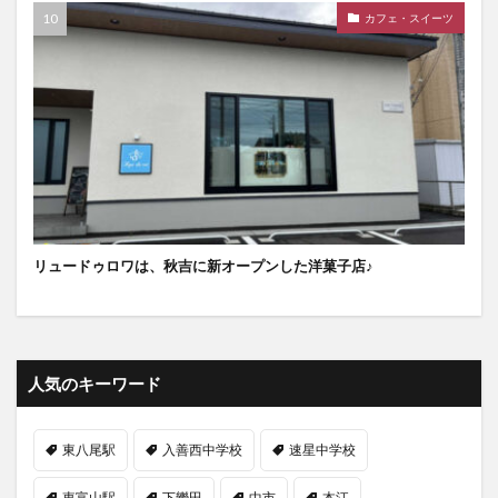
カフェ・スイーツ
リュードゥロワは、秋吉に新オープンした洋菓子店♪
人気のキーワード
東八尾駅
入善西中学校
速星中学校
東富山駅
下轡田
中市
本江