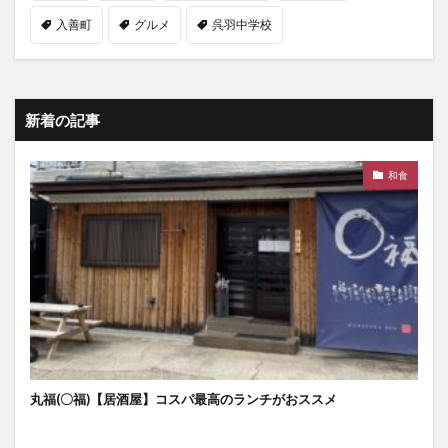
入善町
グルメ
呉羽中学校
新着の記事
和食
丸福(〇福)【居酒屋】コスパ最高のランチがおススメ