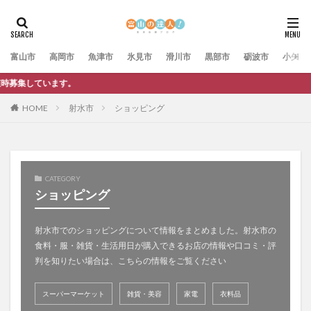
富山市
高岡市
魚津市
氷見市
滑川市
黒部市
砺波市
小矢部
富山
HOME
射水市
ショッピング
CATEGORY
ショッピング
射水市でのショッピングについて情報をまとめました。射水市の
食料・服・雑貨・生活用日が購入できるお店の情報や口コミ・評
判を知りたい場合は、こちらの情報をご覧ください
スーパーマーケット
雑貨・美容
家電
衣料品