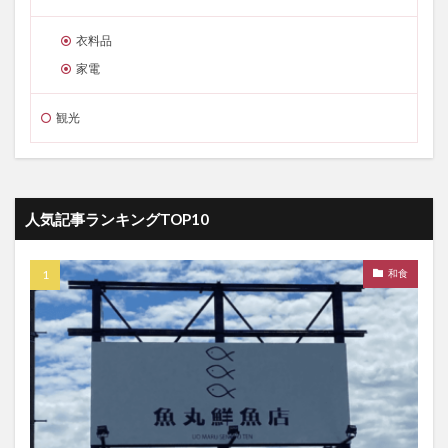
衣料品
家電
観光
人気記事ランキングTOP10
和食