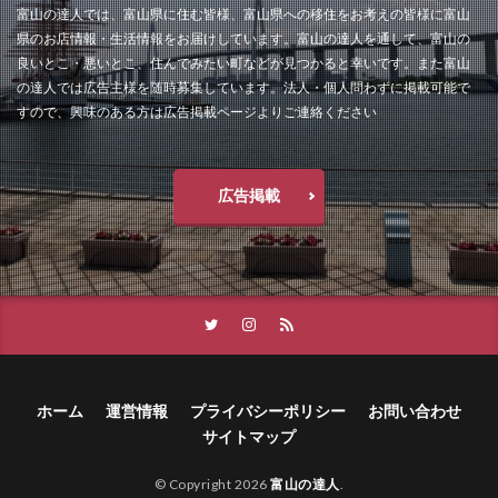
富山の達人では、富山県に住む皆様、富山県への移住をお考えの皆様に富山
県のお店情報・生活情報をお届けしています。富山の達人を通して、富山の
良いとこ・悪いとこ、住んでみたい町などが見つかると幸いです。また富山
の達人では広告主様を随時募集しています。法人・個人問わずに掲載可能で
すので、興味のある方は広告掲載ページよりご連絡ください
広告掲載
ホーム
運営情報
プライバシーポリシー
お問い合わせ
サイトマップ
© Copyright 2026
富山の達人
.