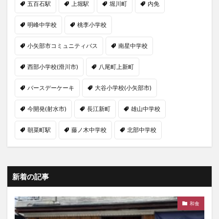
五百石駅
上堀駅
堀川町
内免
明峰中学校
桃李小学校
小矢部市コミュニティバス
南星中学校
西部小学校(滑川市)
八尾町上新町
バースデーケーキ
大谷小学校(小矢部市)
今開発(射水市)
長江新町
雄山中学校
朝菜町駅
藤ノ木中学校
北部中学校
新着の記事
和食