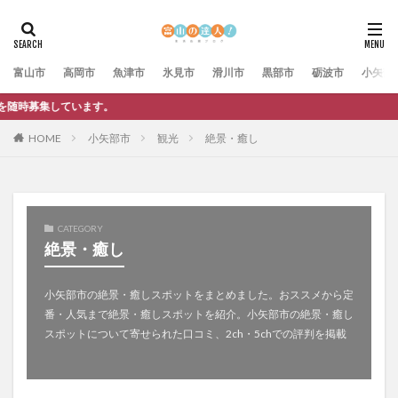
富山市
高岡市
魚津市
氷見市
滑川市
黒部市
砺波市
小矢部
HOME
小矢部市
観光
絶景・癒し
CATEGORY
絶景・癒し
小矢部市の絶景・癒しスポットをまとめました。おススメから定
番・人気まで絶景・癒しスポットを紹介。小矢部市の絶景・癒し
スポットについて寄せられた口コミ、2ch・5chでの評判を掲載