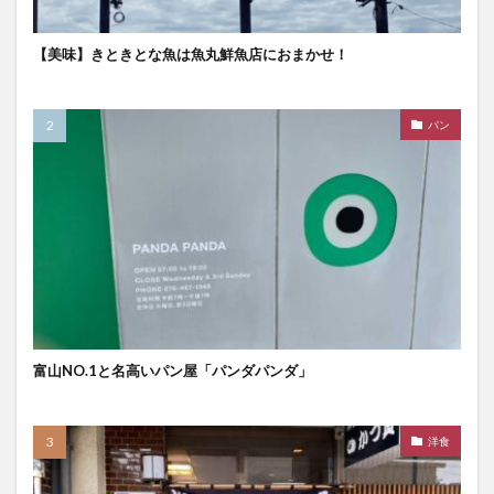
【美味】きときとな魚は魚丸鮮魚店におまかせ！
パン
富山NO.1と名高いパン屋「パンダパンダ」
洋食