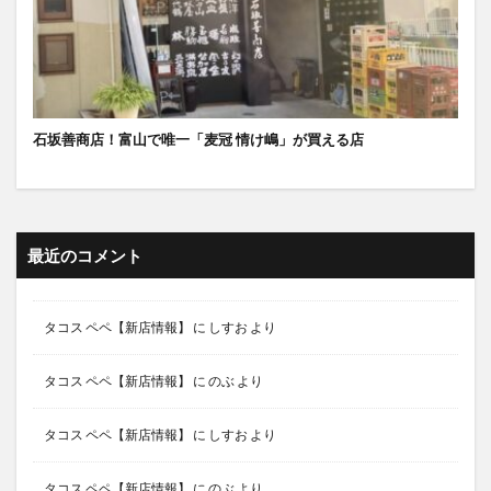
石坂善商店！富山で唯一「麦冠 情け嶋」が買える店
最近のコメント
タコス ペペ【新店情報】
に
しすお
より
タコス ペペ【新店情報】
に
のぶ
より
タコス ペペ【新店情報】
に
しすお
より
タコス ペペ【新店情報】
に
のぶ
より