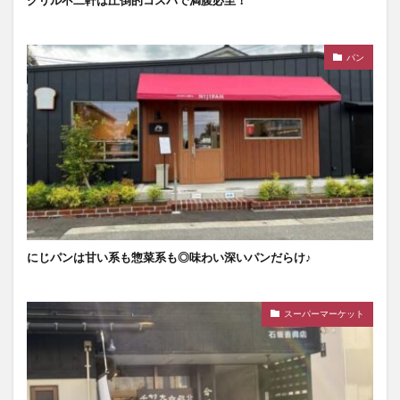
グリル不二軒は圧倒的コスパで満腹必至！
パン
にじパンは甘い系も惣菜系も◎味わい深いパンだらけ♪
スーパーマーケット