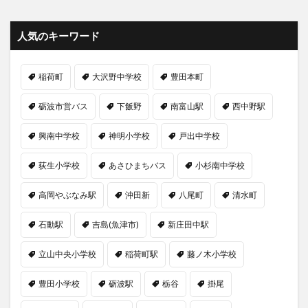
人気のキーワード
稲荷町
大沢野中学校
豊田本町
砺波市営バス
下飯野
南富山駅
西中野駅
興南中学校
神明小学校
戸出中学校
荻生小学校
あさひまちバス
小杉南中学校
高岡やぶなみ駅
沖田新
八尾町
清水町
石動駅
吉島(魚津市)
新庄田中駅
立山中央小学校
稲荷町駅
藤ノ木小学校
豊田小学校
砺波駅
栃谷
掛尾