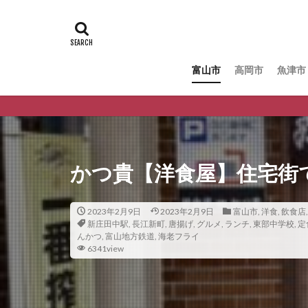
富山市
高岡市
魚津市
かつ貴【洋食屋】住宅街
2023年2月9日
2023年2月9日
富山市
,
洋食
,
飲食店
新庄田中駅
,
長江新町
,
唐揚げ
,
グルメ
,
ランチ
,
東部中学校
,
定
んかつ
,
富山地方鉄道
,
海老フライ
6341view