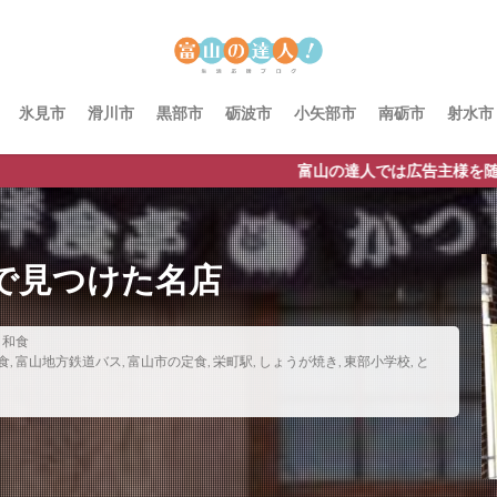
氷見市
滑川市
黒部市
砺波市
小矢部市
南砺市
射水市
富山の達人では広告主様を随時募集していま
で見つけた名店
,
和食
食
,
富山地方鉄道バス
,
富山市の定食
,
栄町駅
,
しょうが焼き
,
東部小学校
,
と