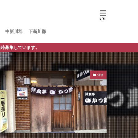
中新川郡
下新川郡
す。
洋食