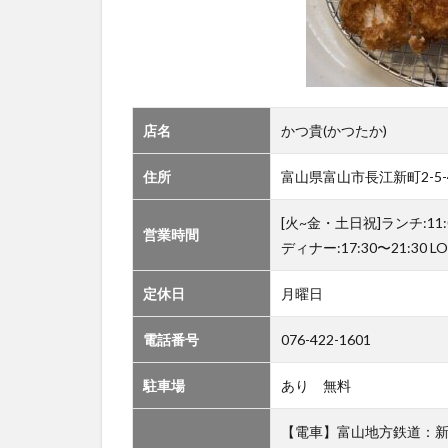
店名
かつ貴(かつたか)
住所
富山県富山市長江新町2-5-4
[火~金・土日祝]ランチ:11:00
営業時間
ディナー:17:30〜21:30 LO
定休日
月曜日
電話番号
076-422-1601
駐車場
あり 無料
【電車】富山地方鉄道：新