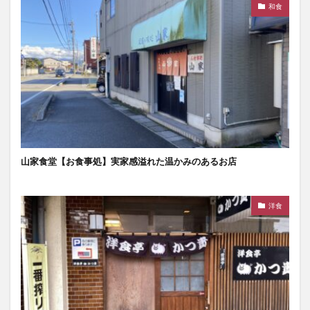
和食
山家食堂【お食事処】実家感溢れた温かみのあるお店
洋食