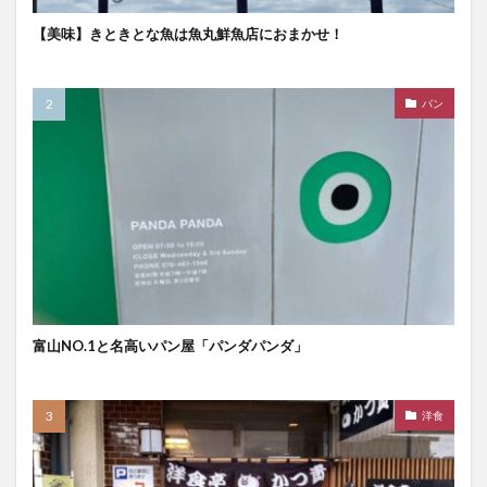
【美味】きときとな魚は魚丸鮮魚店におまかせ！
パン
富山NO.1と名高いパン屋「パンダパンダ」
洋食