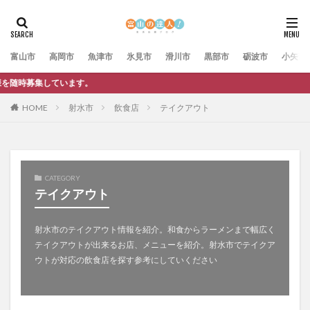
富山市
高岡市
魚津市
氷見市
滑川市
黒部市
砺波市
小矢部
。
HOME
射水市
飲食店
テイクアウト
CATEGORY
テイクアウト
射水市のテイクアウト情報を紹介。和食からラーメンまで幅広く
テイクアウトが出来るお店、メニューを紹介。射水市でテイクア
ウトが対応の飲食店を探す参考にしていください