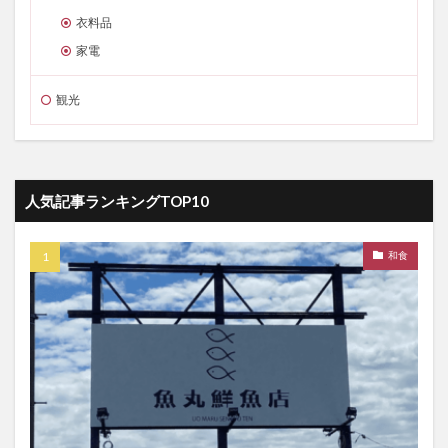
衣料品
家電
観光
人気記事ランキングTOP10
和食