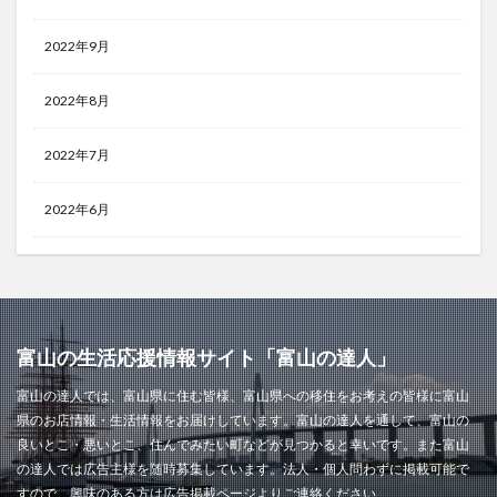
2022年9月
2022年8月
2022年7月
2022年6月
富山の生活応援情報サイト「富山の達人」
富山の達人では、富山県に住む皆様、富山県への移住をお考えの皆様に富山
県のお店情報・生活情報をお届けしています。富山の達人を通して、富山の
良いとこ・悪いとこ、住んでみたい町などが見つかると幸いです。また富山
の達人では広告主様を随時募集しています。法人・個人問わずに掲載可能で
すので、興味のある方は広告掲載ページよりご連絡ください