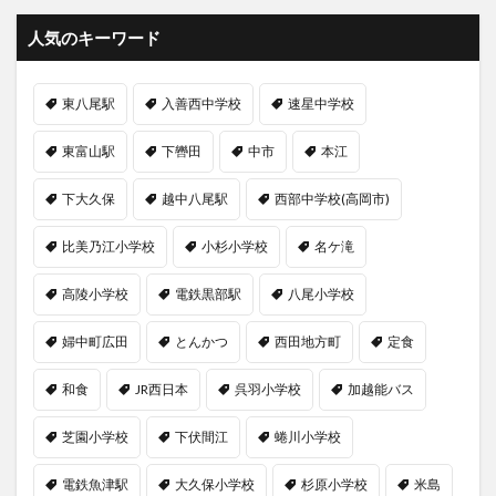
人気のキーワード
東八尾駅
入善西中学校
速星中学校
東富山駅
下轡田
中市
本江
下大久保
越中八尾駅
西部中学校(高岡市)
比美乃江小学校
小杉小学校
名ケ滝
高陵小学校
電鉄黒部駅
八尾小学校
婦中町広田
とんかつ
西田地方町
定食
和食
JR西日本
呉羽小学校
加越能バス
芝園小学校
下伏間江
蜷川小学校
電鉄魚津駅
大久保小学校
杉原小学校
米島