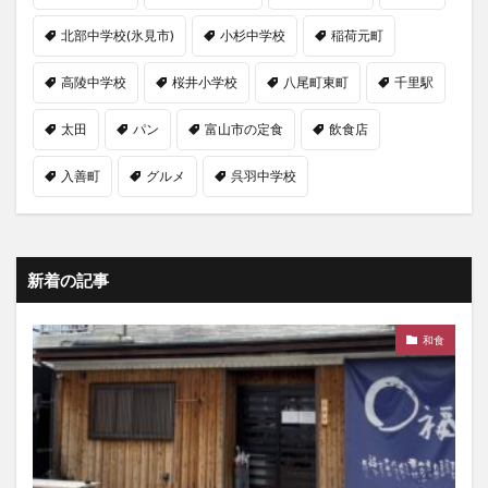
北部中学校(氷見市)
小杉中学校
稲荷元町
高陵中学校
桜井小学校
八尾町東町
千里駅
太田
パン
富山市の定食
飲食店
入善町
グルメ
呉羽中学校
新着の記事
和食