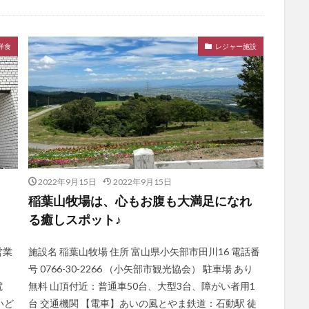
洋食
レジャー施設
2022年9月15日
2022年9月15日
稲葉山牧場は、心もお腹も大満足になれ
る癒しスポット♪
営業
施設名 稲葉山牧場 住所 富山県小矢部市田川16 電話番
号 0766-30-2266 （小矢部市観光協会） 駐車場 あり
電
無料 山頂付近：普通車50台、大型3台、障がい者用1
いど
台 交通機関 【電車】あいの風とやま鉄道：石動駅 徒