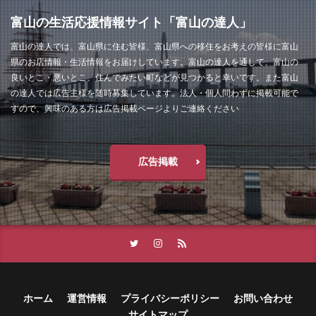
富山の生活応援情報サイト「富山の達人」
富山の達人では、富山県に住む皆様、富山県への移住をお考えの皆様に富山
県のお店情報・生活情報をお届けしています。富山の達人を通して、富山の
良いとこ・悪いとこ、住んでみたい町などが見つかると幸いです。また富山
の達人では広告主様を随時募集しています。法人・個人問わずに掲載可能で
すので、興味のある方は広告掲載ページよりご連絡ください
広告掲載
ホーム
運営情報
プライバシーポリシー
お問い合わせ
サイトマップ