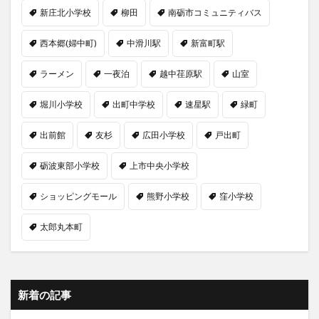
新庄北小学校
柳田
南砺市コミュニティバス
西本郷(婦中町)
中滑川駅
新富町駅
ラーメン
一夜泊
越中荏原駅
山室
堀川小学校
出町中学校
速星駅
緑町
出前館
友杉
広田小学校
戸出町
砺波東部小学校
上市中央小学校
ショッピングモール
熊野小学校
窪小学校
太郎丸本町
新着の記事