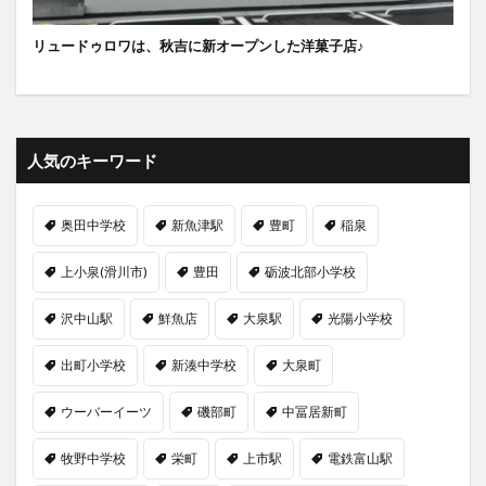
リュードゥロワは、秋吉に新オープンした洋菓子店♪
人気のキーワード
奥田中学校
新魚津駅
豊町
稲泉
上小泉(滑川市)
豊田
砺波北部小学校
沢中山駅
鮮魚店
大泉駅
光陽小学校
出町小学校
新湊中学校
大泉町
ウーバーイーツ
磯部町
中冨居新町
牧野中学校
栄町
上市駅
電鉄富山駅