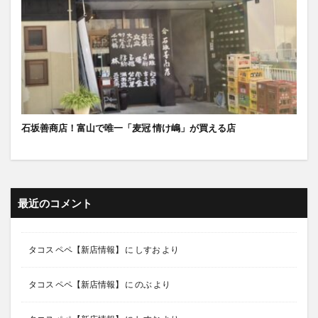
石坂善商店！富山で唯一「麦冠 情け嶋」が買える店
最近のコメント
タコス ペペ【新店情報】
に
しすお
より
タコス ペペ【新店情報】
に
のぶ
より