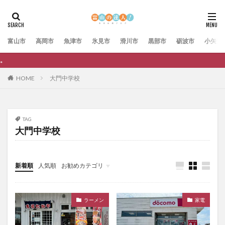
富山市
高岡市
魚津市
氷見市
滑川市
黒部市
砺波市
小矢部
富山の達人では広告主
HOME
大門中学校
TAG
大門中学校
新着順
人気順
お勧めカテゴリ
未分類
ラーメン
家電