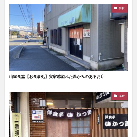
和食
山家食堂【お食事処】実家感溢れた温かみのあるお店
洋食