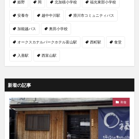
姫野
岡
北加積小学校
福光東部小学校
安養寺
越中中川駅
滑川市コミュニティバス
加能越バス
奥田小学校
オークスカナルパークホテル富山駅
西町駅
食堂
入善駅
西富山駅
新着の記事
和食