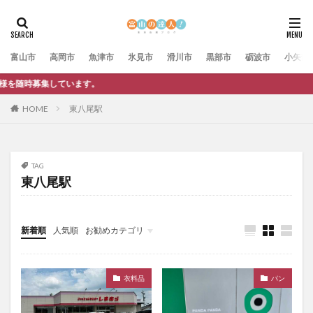
富山市
高岡市
魚津市
氷見市
滑川市
黒部市
砺波市
小矢部
ています。
HOME
東八尾駅
TAG
東八尾駅
新着順
人気順
お勧めカテゴリ
未分類
衣料品
パン