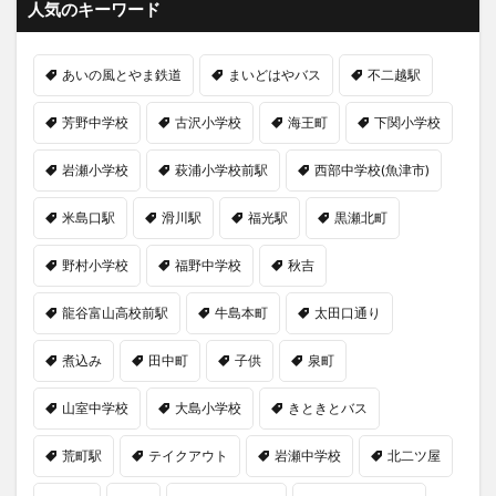
人気のキーワード
あいの風とやま鉄道
まいどはやバス
不二越駅
芳野中学校
古沢小学校
海王町
下関小学校
岩瀬小学校
萩浦小学校前駅
西部中学校(魚津市)
米島口駅
滑川駅
福光駅
黒瀬北町
野村小学校
福野中学校
秋吉
龍谷富山高校前駅
牛島本町
太田口通り
煮込み
田中町
子供
泉町
山室中学校
大島小学校
きときとバス
荒町駅
テイクアウト
岩瀬中学校
北二ツ屋