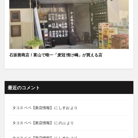
石坂善商店！富山で唯一「麦冠 情け嶋」が買える店
最近のコメント
タコス ペペ【新店情報】
に
しすお
より
タコス ペペ【新店情報】
に
のぶ
より
タコス ペペ【新店情報】
に
しすお
より