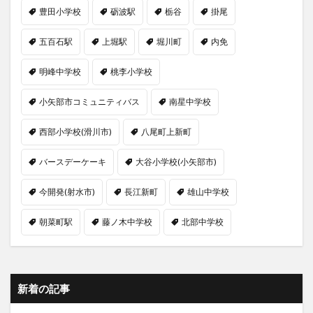
豊田小学校
砺波駅
栃谷
掛尾
五百石駅
上堀駅
堀川町
内免
明峰中学校
桃李小学校
小矢部市コミュニティバス
南星中学校
西部小学校(滑川市)
八尾町上新町
バースデーケーキ
大谷小学校(小矢部市)
今開発(射水市)
長江新町
雄山中学校
朝菜町駅
藤ノ木中学校
北部中学校
新着の記事