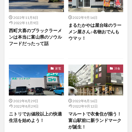
2022年11月8日
2022年9月16日
2022年11月9日
まるたかやは屋台味のラー
西町大喜のブラックラーメ
メン屋さん♪名物おでんも
ンは本当に富山県のソウル
ウマッ！
フードだったって話
家電
洋食
2022年8月29日
2022年8月16日
2022年8月29日
2022年9月12日
ニトリでお値段以上の快適
マルートで衣食住が揃う！
生活を始めよう！
富山駅前に新ランドマーク
が誕生！