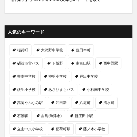
人気のキーワード
稲荷町
大沢野中学校
豊田本町
砺波市営バス
下飯野
南富山駅
西中野駅
興南中学校
神明小学校
戸出中学校
荻生小学校
あさひまちバス
小杉南中学校
高岡やぶなみ駅
沖田新
八尾町
清水町
石動駅
吉島(魚津市)
新庄田中駅
立山中央小学校
稲荷町駅
藤ノ木小学校