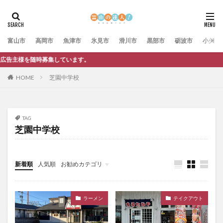
富山市
高岡市
魚津市
氷見市
滑川市
黒部市
砺波市
小矢部
集しています。
HOME
芝園中学校
TAG
芝園中学校
新着順
人気順
お勧めカテゴリ
未分類
ラーメン
テイクアウト