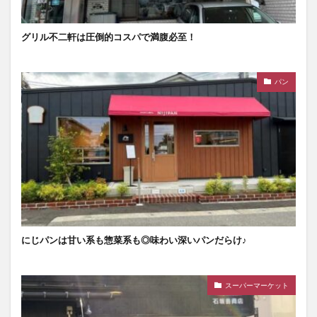
グリル不二軒は圧倒的コスパで満腹必至！
パン
にじパンは甘い系も惣菜系も◎味わい深いパンだらけ♪
スーパーマーケット