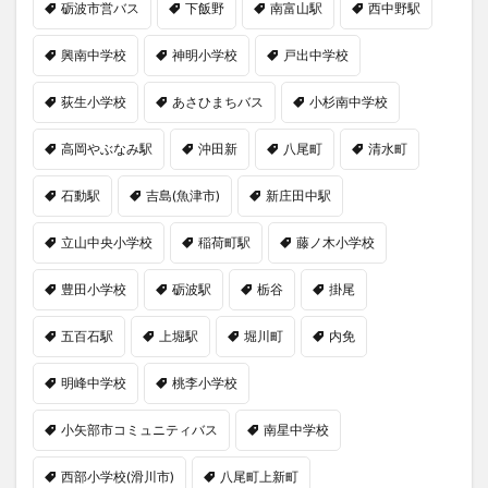
砺波市営バス
下飯野
南富山駅
西中野駅
興南中学校
神明小学校
戸出中学校
荻生小学校
あさひまちバス
小杉南中学校
高岡やぶなみ駅
沖田新
八尾町
清水町
石動駅
吉島(魚津市)
新庄田中駅
立山中央小学校
稲荷町駅
藤ノ木小学校
豊田小学校
砺波駅
栃谷
掛尾
五百石駅
上堀駅
堀川町
内免
明峰中学校
桃李小学校
小矢部市コミュニティバス
南星中学校
西部小学校(滑川市)
八尾町上新町