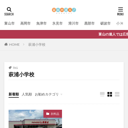
富山市
高岡市
魚津市
氷見市
滑川市
黒部市
砺波市
小矢部
富山の達人では広告主様を随時募集していま
HOME
萩浦小学校
TAG
萩浦小学校
新着順
人気順
お勧めカテゴリ
未分類
衣料品