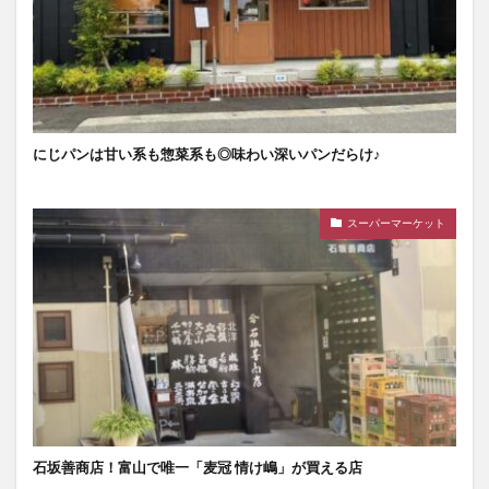
にじパンは甘い系も惣菜系も◎味わい深いパンだらけ♪
スーパーマーケット
石坂善商店！富山で唯一「麦冠 情け嶋」が買える店