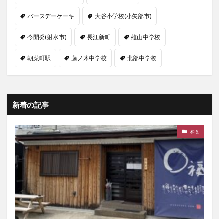
バースデーケーキ
大谷小学校(小矢部市)
今開発(射水市)
長江新町
雄山中学校
朝菜町駅
藤ノ木中学校
北部中学校
新着の記事
和食