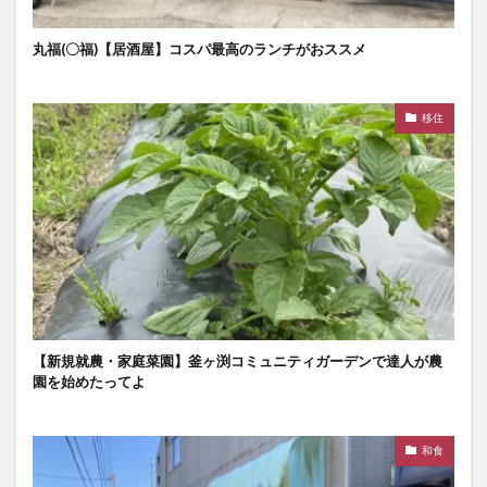
丸福(〇福)【居酒屋】コスパ最高のランチがおススメ
移住
【新規就農・家庭菜園】釜ヶ渕コミュニティガーデンで達人が農
園を始めたってよ
和食