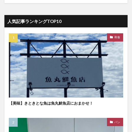
人気記事ランキングTOP10
和食
【美味】きときとな魚は魚丸鮮魚店におまかせ！
パン