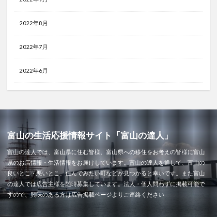
2022年8月
2022年7月
2022年6月
富山の生活応援情報サイト「富山の達人」
富山の達人では、富山県に住む皆様、富山県への移住をお考えの皆様に富山
県のお店情報・生活情報をお届けしています。富山の達人を通して、富山の
良いとこ・悪いとこ、住んでみたい町などが見つかると幸いです。また富山
の達人では広告主様を随時募集しています。法人・個人問わずに掲載可能で
すので、興味のある方は広告掲載ページよりご連絡ください