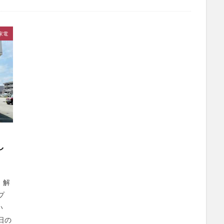
家電
し
、解
プ
い
日の