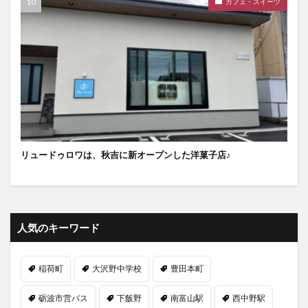
カフェ・スイーツ
リュードゥロワは、秋吉に新オープンした洋菓子店♪
人気のキーワード
稲荷町
大沢野中学校
豊田本町
砺波市営バス
下飯野
南富山駅
西中野駅