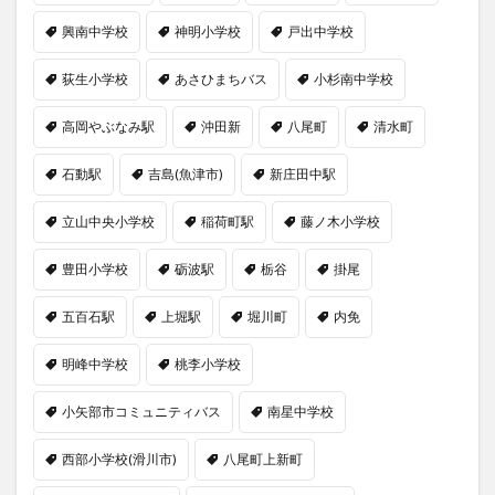
興南中学校
神明小学校
戸出中学校
荻生小学校
あさひまちバス
小杉南中学校
高岡やぶなみ駅
沖田新
八尾町
清水町
石動駅
吉島(魚津市)
新庄田中駅
立山中央小学校
稲荷町駅
藤ノ木小学校
豊田小学校
砺波駅
栃谷
掛尾
五百石駅
上堀駅
堀川町
内免
明峰中学校
桃李小学校
小矢部市コミュニティバス
南星中学校
西部小学校(滑川市)
八尾町上新町