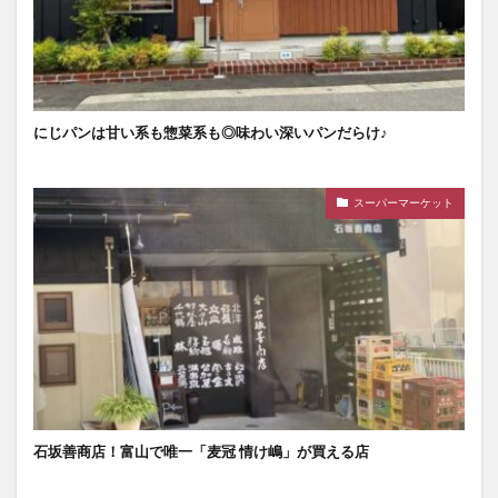
にじパンは甘い系も惣菜系も◎味わい深いパンだらけ♪
スーパーマーケット
石坂善商店！富山で唯一「麦冠 情け嶋」が買える店