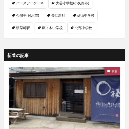
バースデーケーキ
大谷小学校(小矢部市)
今開発(射水市)
長江新町
雄山中学校
朝菜町駅
藤ノ木中学校
北部中学校
新着の記事
和食