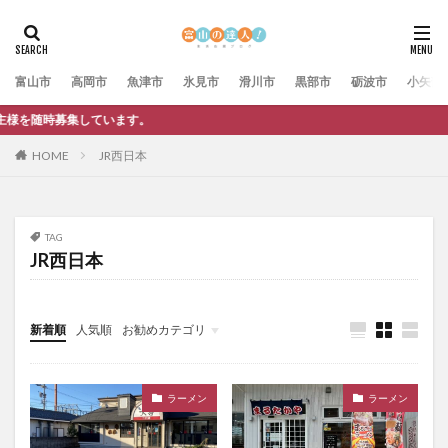
富山市
高岡市
魚津市
氷見市
滑川市
黒部市
砺波市
小矢部
。
HOME
JR西日本
TAG
JR西日本
新着順
人気順
お勧めカテゴリ
未分類
ラーメン
ラーメン