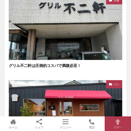
洋食
グリル不二軒は圧倒的コスパで満腹必至！
パン
ホーム
シェア
メニュー
電話
TOPへ