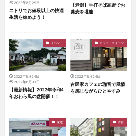
2022年8月29日
【老舗】手打そば高野でお
ニトリでお値段以上の快適
蕎麦を堪能
生活を始めよう！
イベント
カフェ・スイーツ
2022年8月24日
2022年8月24日
2022年8月31日
古民家カフェの珈音で風情
【最新情報】2022年令和4
を感じながらひとやすみ
年おわら風の盆開催！！
家電
洋食