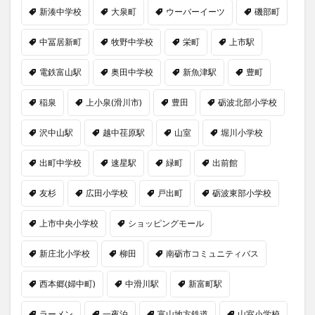
新湊中学校
大泉町
ウーバーイーツ
磯部町
中冨居新町
牧野中学校
栄町
上市駅
電鉄富山駅
奥田中学校
新魚津駅
豊町
稲泉
上小泉(滑川市)
豊田
砺波北部小学校
沢中山駅
越中荏原駅
山室
堀川小学校
出町中学校
速星駅
緑町
出前館
友杉
広田小学校
戸出町
砺波東部小学校
上市中央小学校
ショッピングモール
新庄北小学校
柳田
南砺市コミュニティバス
西本郷(婦中町)
中滑川駅
新富町駅
ラーメン
一夜泊
富山地方鉄道
山室小学校