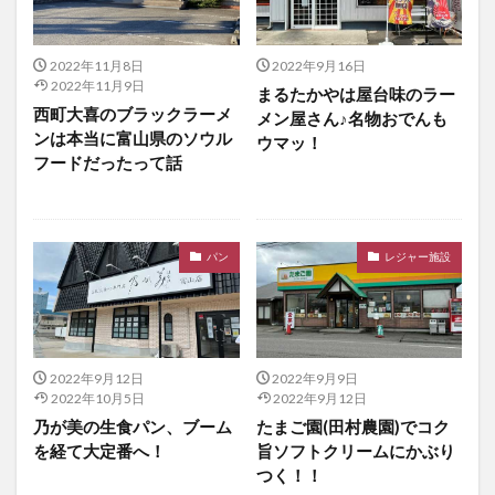
2022年11月8日
2022年9月16日
2022年11月9日
まるたかやは屋台味のラー
西町大喜のブラックラーメ
メン屋さん♪名物おでんも
ンは本当に富山県のソウル
ウマッ！
フードだったって話
パン
レジャー施設
2022年9月12日
2022年9月9日
2022年10月5日
2022年9月12日
乃が美の生食パン、ブーム
たまご園(田村農園)でコク
を経て大定番へ！
旨ソフトクリームにかぶり
つく！！