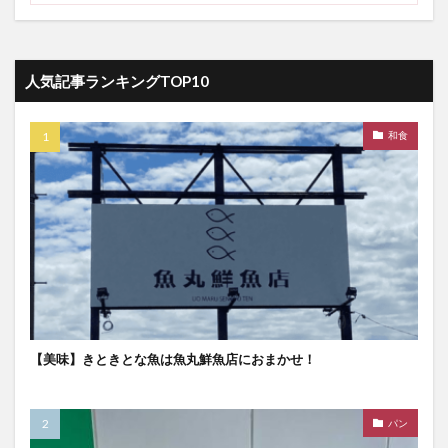
人気記事ランキングTOP10
和食
【美味】きときとな魚は魚丸鮮魚店におまかせ！
パン