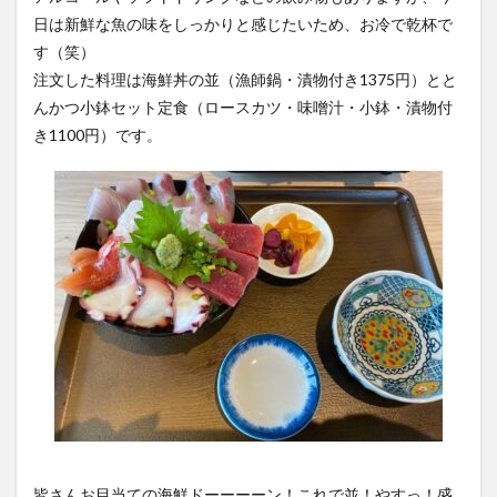
日は新鮮な魚の味をしっかりと感じたいため、お冷で乾杯で
す（笑）
注文した料理は海鮮丼の並（漁師鍋・漬物付き1375円）とと
んかつ小鉢セット定食（ロースカツ・味噌汁・小鉢・漬物付
き1100円）です。
皆さんお目当ての海鮮ドーーーーン！これで並！やすっ！盛