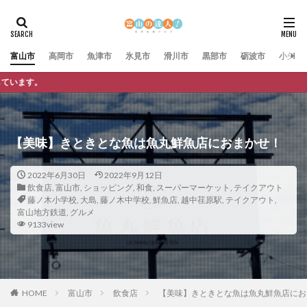
富山市
高岡市
魚津市
氷見市
滑川市
黒部市
砺波市
小矢部
富山の達人では広
【美味】きときとな魚は魚丸鮮魚店におまかせ！
2022年6月30日
2022年9月12日
飲食店
,
富山市
,
ショッピング
,
和食
,
スーパーマーケット
,
テイクアウト
藤ノ木小学校
,
大島
,
藤ノ木中学校
,
鮮魚店
,
越中荏原駅
,
テイクアウト
,
富山地方鉄道
,
グルメ
9133view
HOME
富山市
飲食店
【美味】きときとな魚は魚丸鮮魚店にお